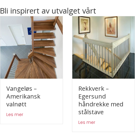
Bli inspirert av utvalget vårt
Vangeløs –
Rekkverk –
Amerikansk
Egersund
valnøtt
håndrekke med
stålstave
about Vangeløs – Amerikansk valnøtt
Les mer
about Rekkverk – 
Les mer