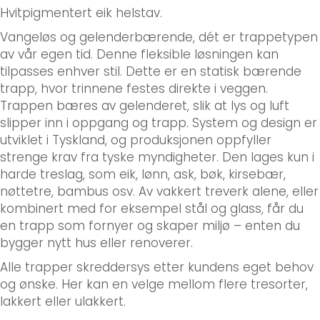
Hvitpigmentert eik helstav.
Vangeløs og gelenderbærende, dét er trappetypen
av vår egen tid. Denne fleksible løsningen kan
tilpasses enhver stil. Dette er en statisk bærende
Adresse
*
trapp, hvor trinnene festes direkte i veggen.
Trappen bæres av gelenderet, slik at lys og luft
slipper inn i oppgang og trapp. System og design er
utviklet i Tyskland, og produksjonen oppfyller
Send
strenge krav fra tyske myndigheter. Den lages kun i
harde treslag, som eik, lønn, ask, bøk, kirsebær,
nøttetre, bambus osv. Av vakkert treverk alene, eller
kombinert med for eksempel stål og glass, får du
en trapp som fornyer og skaper miljø – enten du
bygger nytt hus eller renoverer.
Alle trapper skreddersys etter kundens eget behov
og ønske. Her kan en velge mellom flere tresorter,
lakkert eller ulakkert.