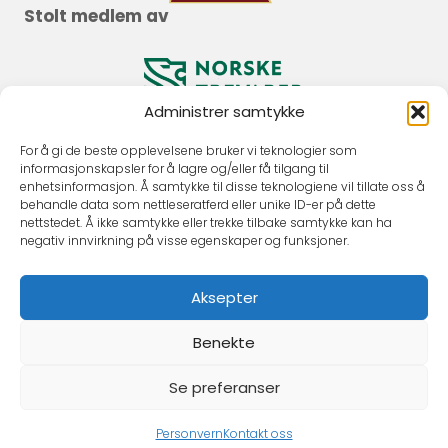
Stolt medlem av
Administrer samtykke
For å gi de beste opplevelsene bruker vi teknologier som
informasjonskapsler for å lagre og/eller få tilgang til
enhetsinformasjon. Å samtykke til disse teknologiene vil tillate oss å
behandle data som nettleseratferd eller unike ID-er på dette
nettstedet. Å ikke samtykke eller trekke tilbake samtykke kan ha
negativ innvirkning på visse egenskaper og funksjoner.
Aksepter
Benekte
Se preferanser
© 2026 Hafrsfjord Tre AS.
Personvernerklæring
.
Utvikling og design av
Hjelseth
.
Personvern
Kontakt oss