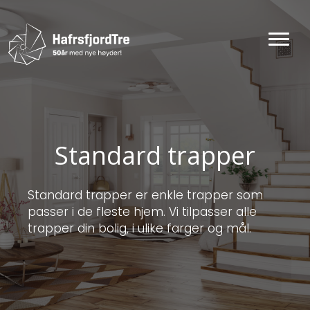
*
Ditt navn
*
*
Standard trapper
Ditt navn
*
Telefon
*
Standard trapper er enkle trapper som
passer i de fleste hjem. Vi tilpasser alle
trapper din bolig, i ulike farger og mål.
Telefon
*
E-post
*
*
E-post
*