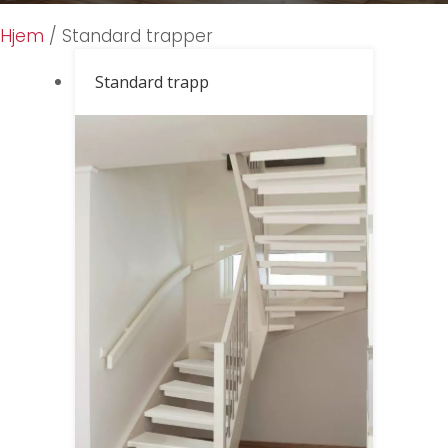
D
Adresse
*
i
Hjem
/ Standard trapper
t
t
Standard trapp
Adresse
*
Send
Send