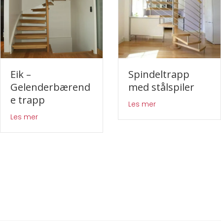
Eik –
Spindeltrapp
Gelenderbærend
med stålspiler
e trapp
de boltetrapp
about Spindeltrap
Les mer
about Eik – Gelenderbærende trapp
Les mer