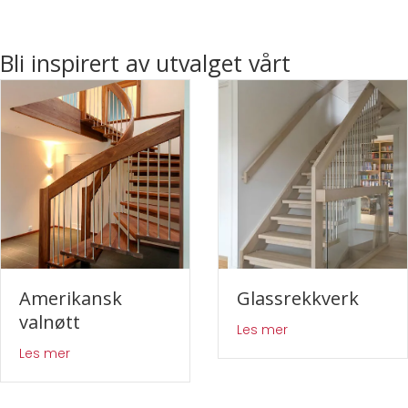
Bli inspirert av utvalget vårt
Amerikansk
Glassrekkverk
valnøtt
about Glassrekkve
Les mer
about Amerikansk valnøtt
Les mer