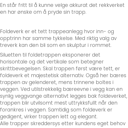
En står fritt til å kunne velge akkurat det rekkverket
en har ønske om å pryde sin trapp.
Adresse
*
Foldeverk er et tett trappeanlegg hvor inn- og
opptrinn har samme tykkelse. Med riktig valg av
treverk kan den bli som en skulptur i rommet.
Siluetten til foldetrappen eksponerer det
horisontale og det vertikale som betegner
Send
skrittbevegelsen. Skal trappen først være tett, er
foldeverk et majestetisk alternativ. Også her bæres
trappen av gelenderet, mens trinnene boltes i
veggen. Ved utilstrekkelig bæreevne i vegg kan en
synlig veggvange alternativt legges bak foldeverket,
trappen blir utvilsomt mest uttrykksfullt når den
forankres i veggen. Samtidig som foldeverk er
gedigent, virker trappen lett og elegant.
Alle trapper skreddersys etter kundens eget behov